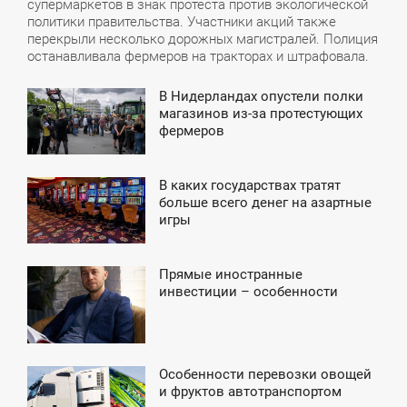
супермаркетов в знак протеста против экологической
политики правительства. Участники акций также
перекрыли несколько дорожных магистралей. Полиция
останавливала фермеров на тракторах и штрафовала.
В Нидерландах опустели полки
0:45
магазинов из-за протестующих
фермеров
СРЕДА
В каких государствах тратят
4:15
больше всего денег на азартные
игры
ЯТНИЦА
Прямые иностранные
0:15
инвестиции – особенности
ЕТВЕРГ
Особенности перевозки овощей
0:45
и фруктов автотранспортом