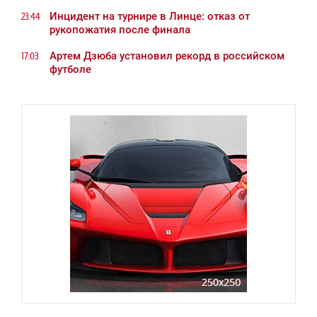
Инцидент на турнире в Линце: отказ от
23:44
рукопожатия после финала
Артем Дзюба установил рекорд в российском
17:03
футболе