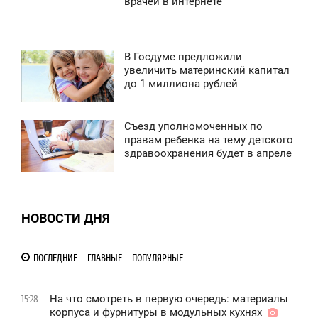
врачей в интернете
ЕТВЕРГ
1 699
В Госдуме предложили
5:57
увеличить материнский капитал
до 1 миллиона рублей
ПОНЕДЕЛЬНИК
2 860
Съезд уполномоченных по
0:10
правам ребенка на тему детского
здравоохранения будет в апреле
СРЕДА
0
НОВОСТИ ДНЯ
1 085
ПОСЛЕДНИЕ
ГЛАВНЫЕ
ПОПУЛЯРНЫЕ
На что смотреть в первую очередь: материалы
15:28
корпуса и фурнитуры в модульных кухнях