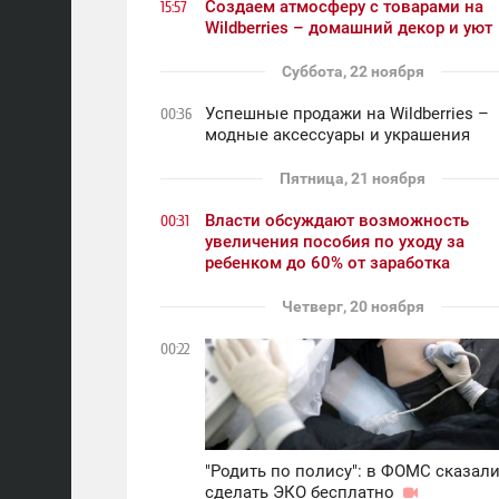
Создаем атмосферу с товарами на
15:57
Wildberries – домашний декор и уют
Суббота, 22 ноября
Успешные продажи на Wildberries –
00:36
модные аксессуары и украшения
Пятница, 21 ноября
Власти обсуждают возможность
00:31
увеличения пособия по уходу за
ребенком до 60% от заработка
Четверг, 20 ноября
00:22
"Родить по полису": в ФОМС сказали
сделать ЭКО бесплатно