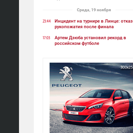
Среда, 19 ноября
Инцидент на турнире в Линце: отказ
23:44
рукопожатия после финала
Артем Дзюба установил рекорд в
17:03
российском футболе