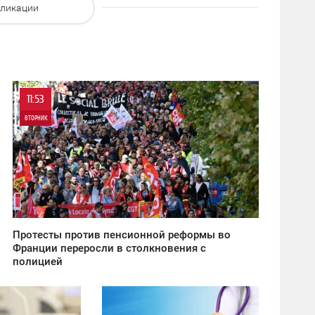
бликации
11:53
ВТОРНИК
0
2 982
Протесты против пенсионной реформы во
Франции переросли в столкновения с
полицией
20:27