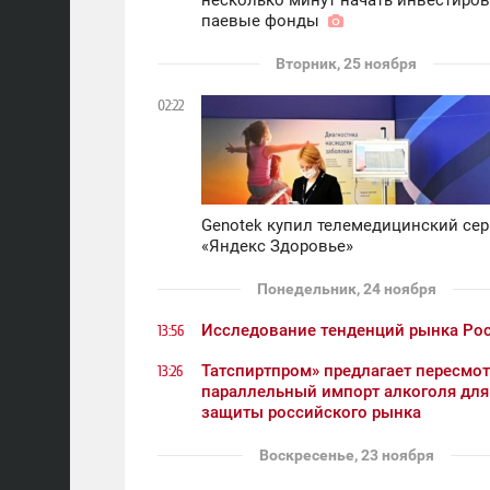
несколько минут начать инвестиров
паевые фонды
Вторник, 25 ноября
02:22
Genotek купил телемедицинский се
«Яндекс Здоровье»
Понедельник, 24 ноября
Исследование тенденций рынка Ро
13:56
Татспиртпром» предлагает пересмот
13:26
параллельный импорт алкоголя для
защиты российского рынка
Воскресенье, 23 ноября