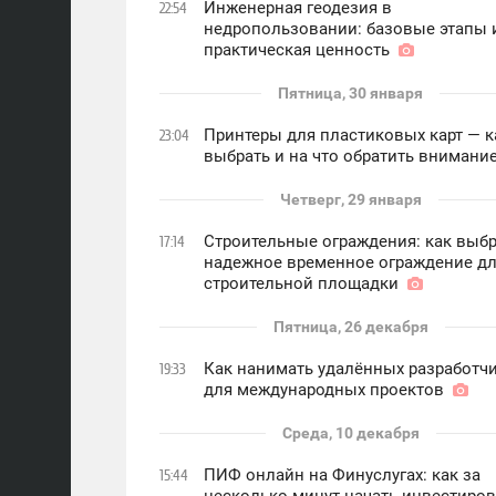
Инженерная геодезия в
22:54
недропользовании: базовые этапы 
практическая ценность
Пятница, 30 января
Принтеры для пластиковых карт — к
23:04
выбрать и на что обратить вниман
Четверг, 29 января
Строительные ограждения: как выб
17:14
надежное временное ограждение д
строительной площадки
Пятница, 26 декабря
Как нанимать удалённых разработч
19:33
для международных проектов
Среда, 10 декабря
ПИФ онлайн на Финуслугах: как за
15:44