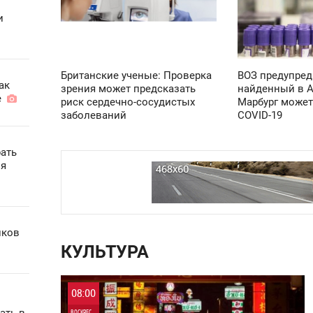
ЧЕТВЕРГ
ПОНЕДЕЛЬНИК
и
4 213
2 719
Британские ученые: Проверка
ВОЗ предупред
ак
зрения может предсказать
найденный в А
ие
риск сердечно-сосудистых
Марбург может
заболеваний
COVID-19
рать
ля
иков
КУЛЬТУРА
08:00
ВОСКРЕСЕНЬЕ