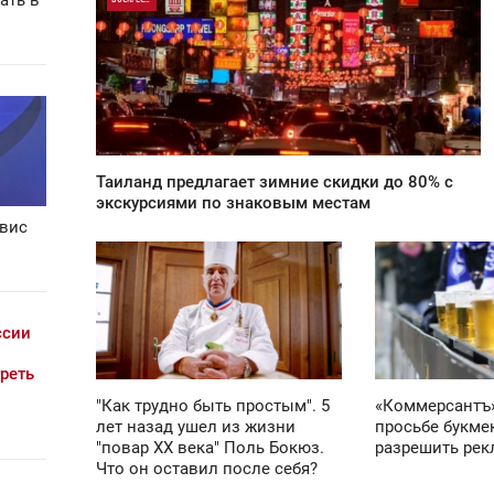
ать в
0
3 000
Таиланд предлагает зимние скидки до 80% с
экскурсиями по знаковым местам
рвис
01:23
00:28
СУББОТА
ПОНЕДЕЛЬНИК
ссии
3 660
3 538
реть
"Как трудно быть простым". 5
«Коммерсантъ»
лет назад ушел из жизни
просьбе букме
"повар ХХ века" Поль Бокюз.
разрешить рек
Что он оставил после себя?