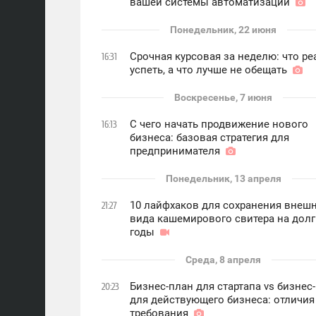
вашей системы автоматизации
Понедельник, 22 июня
Срочная курсовая за неделю: что р
16:31
успеть, а что лучше не обещать
Воскресенье, 7 июня
С чего начать продвижение нового
16:13
бизнеса: базовая стратегия для
предпринимателя
Понедельник, 13 апреля
10 лайфхаков для сохранения внеш
21:27
вида кашемирового свитера на дол
годы
Среда, 8 апреля
Бизнес-план для стартапа vs бизнес
20:23
для действующего бизнеса: отличия
требования