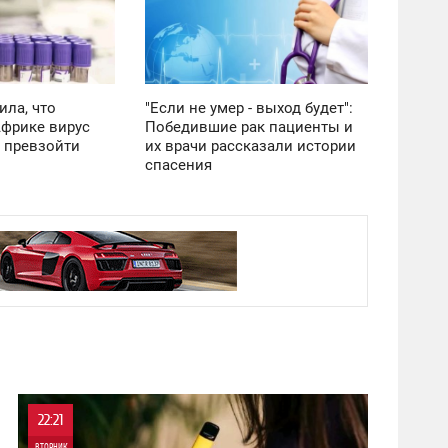
ВТОРНИК
2 827
ила, что
"Если не умер - выход будет":
фрике вирус
Победившие рак пациенты и
 превзойти
их врачи рассказали истории
спасения
22:21
ВТОРНИК