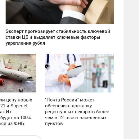
3 043
Эксперт прогнозирует стабильность ключевой
ставки ЦБ и выделяет ключевые факторы
укрепления рубля
18:57
ВТОРНИК
3 848
ли цену новых
"Почта России" может
1 и Superjet
обеспечить доставку
а» Их
рецептурных лекарств более
будет на 100%
чем в 12 тысяч населенных
ься из ФНБ
пунктов