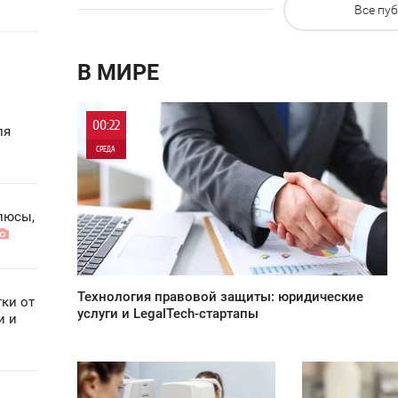
Все пу
о
В МИРЕ
00:22
ля
СРЕДА
0
люсы,
4 311
Технология правовой защиты: юридические
ки от
услуги и LegalTech-стартапы
и и
20:27
20:15