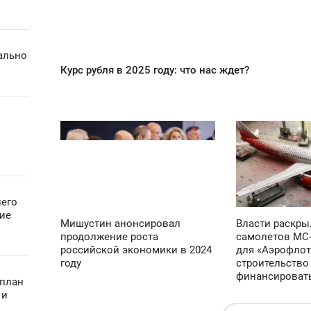
2 928
еально
Курс рубля в 2025 году: что нас ждет?
19:54
01:13
ПЯТНИЦА
ВТОРНИК
2 585
7 412
него
гие
Мишустин анонсировал
Власти раскры
продолжение роста
самолетов МС-2
российской экономики в 2024
для «Аэрофлот
году
строительство 
финансироват
-план
 и