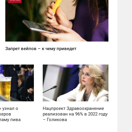
0
6 308
Запрет вейпов – к чему приведет
20:33
ВОСКРЕСЕНЬЕ
3 488
 узнал о
Нацпроект Здравоохранение
керов
реализован на 96% в 2022 году
ламу пива
– Голикова