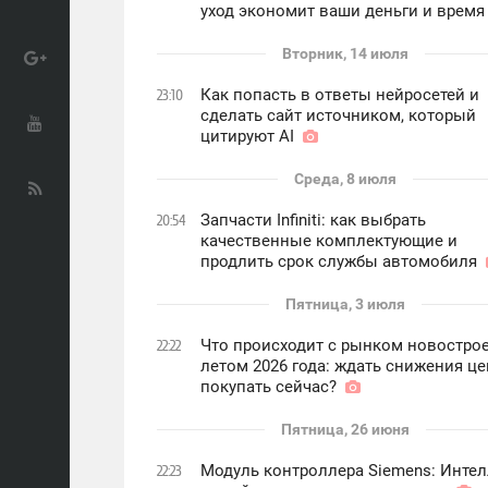
уход экономит ваши деньги и врем
Вторник, 14 июля
Как попасть в ответы нейросетей и
23:10
сделать сайт источником, который
цитируют AI
Среда, 8 июля
Запчасти Infiniti: как выбрать
20:54
качественные комплектующие и
продлить срок службы автомобиля
Пятница, 3 июля
Что происходит с рынком новостро
22:22
летом 2026 года: ждать снижения це
покупать сейчас?
Пятница, 26 июня
Модуль контроллера Siemens: Интел
22:23