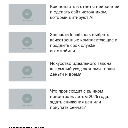
Как попасть в ответы нейросетей
3:10
и сделать сайт источником,
который цитируют AI
ТОРНИК
82
Запчасти Infiniti: как выбрать
0:54
качественные комплектующие и
продлить срок службы
СРЕДА
автомобиля
114
Искусство идеального газона:
2:42
как умный уход экономит ваши
деньги и время
ПОНЕДЕЛЬНИК
84
Что происходит с рынком
2:22
новостроек летом 2026 года:
ждать снижения цен или
ЯТНИЦА
покупать сейчас?
0