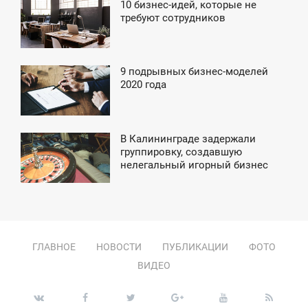
10 бизнес-идей, которые не
2:50
требуют сотрудников
УББОТА
9 подрывных бизнес-моделей
3:49
2020 года
ЯТНИЦА
В Калининграде задержали
0:44
группировку, создавшую
нелегальный игорный бизнес
ТОРНИК
ГЛАВНОЕ
НОВОСТИ
ПУБЛИКАЦИИ
ФОТО
ВИДЕО