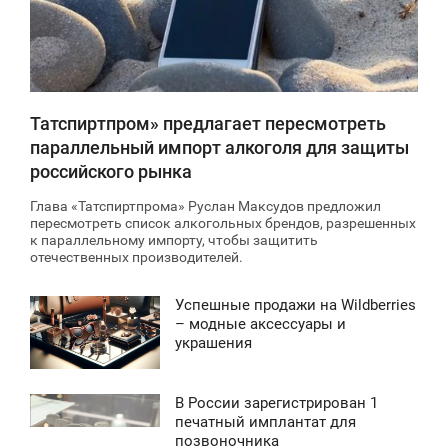
2 646
Татспиртпром» предлагает пересмотреть
параллельный импорт алкоголя для защиты
российского рынка
Глава «Татспиртпрома» Руслан Максудов предложил
пересмотреть список алкогольных брендов, разрешенных
к параллельному импорту, чтобы защитить
отечественных производителей.
Успешные продажи на Wildberries
0:36
– модные аксессуары и
украшения
УББОТА
3 118
В России зарегистрирован 1
1:41
печатный имплантат для
позвоночника
СРЕДА