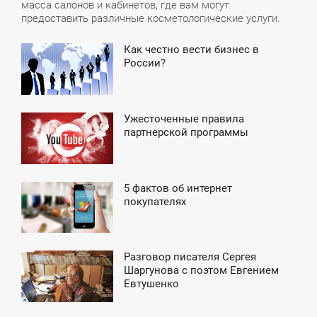
масса салонов и кабинетов, где вам могут
предоставить различные косметологические услуги.
Как честно вести бизнес в
7:01
России?
УББОТА
Ужесточенные правила
3:20
партнерской программы
ПОНЕДЕЛЬНИК
5 фактов об интернет
0:36
покупателях
ПОНЕДЕЛЬНИК
Разговор писателя Сергея
9:58
Шаргунова с поэтом Евгением
Евтушенко
ЯТНИЦА