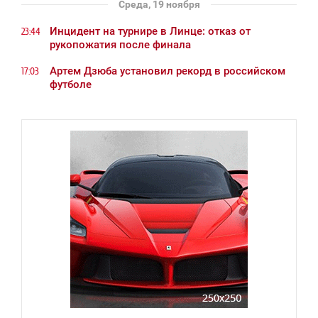
Среда, 19 ноября
Инцидент на турнире в Линце: отказ от
23:44
рукопожатия после финала
Артем Дзюба установил рекорд в российском
17:03
футболе